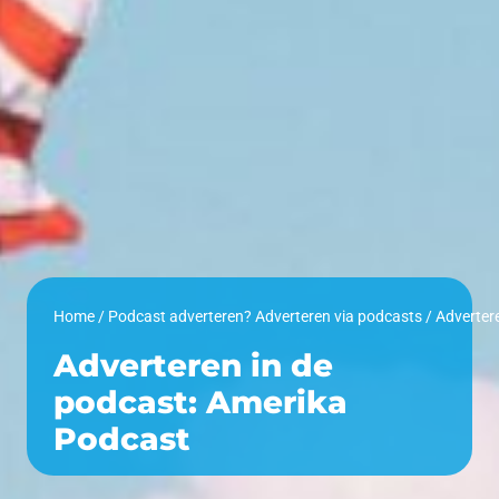
Home
/
Podcast adverteren? Adverteren via podcasts
/
Adverteren in de
podcast: Amerika
Podcast