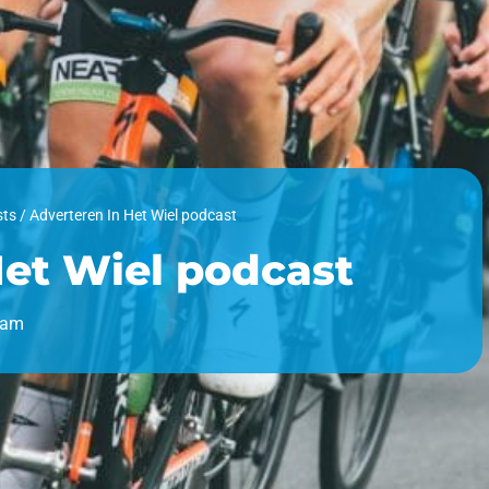
sts
/
Adverteren In Het Wiel podcast
Het Wiel podcast
dam