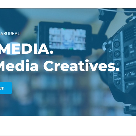
IABUREAU
MEDIA.
edia Creatives.
en