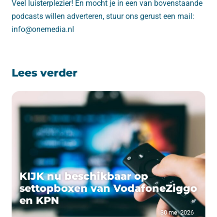
Veel luisterplezier! En mocht je in een van bovenstaande
podcasts willen adverteren, stuur ons gerust een mail:
info@onemedia.nl
Lees verder
KIJK nu beschikbaar op
settopboxen van VodafoneZiggo
en KPN
30 mei 2026