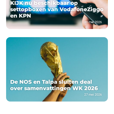
KIJK nu beschikbaar op
settopboxen van VodafoneZiggo
en KPN
30 mei 2026
De NOS en Talpa sluiten deal
over samenvattingen WK 2026
27 mei 2026