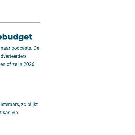
mebudget
 naar podcasts. De
adverteerders
en of ze in 2026
steraars, zo blijkt
t kan via