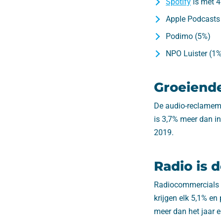
Spotify
is met 4
Apple Podcasts
Podimo (5%)
NPO Luister (1
Groeiend
De audio-reclamemar
is 3,7% meer dan in 
2019.
Radio is 
Radiocommercials n
krijgen elk 5,1% en
meer dan het jaar e