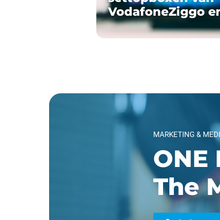
VodafoneZiggo e
MARKETING & MED
ONE 
The M