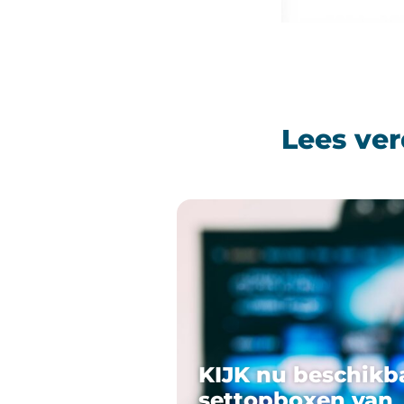
Lees ver
KIJK nu beschikb
settopboxen van