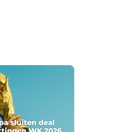
pa sluiten deal
ttingen WK 2026