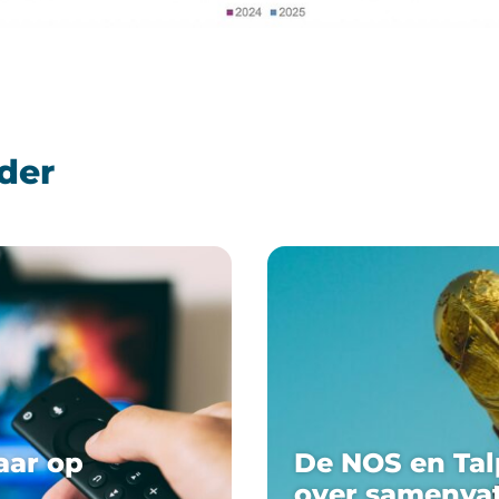
der
aar op
De NOS en Tal
over samenva