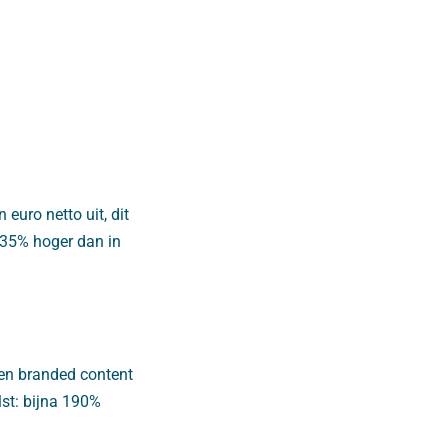
euro netto uit, dit
im 35% hoger dan in
 en branded content
lst: bijna 190%