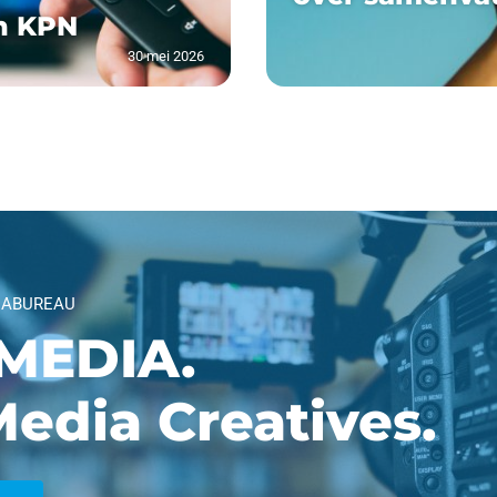
n KPN
30 mei 2026
IABUREAU
MEDIA.
edia Creatives.