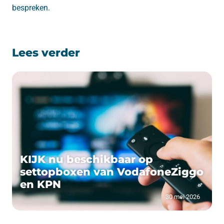
bespreken.
Lees verder
KIJK nu beschikbaar op
settopboxen van VodafoneZiggo
en KPN
30 mei 2026