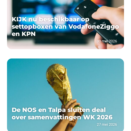
KIJK nu beschikbaar op
settopboxen van VodafoneZiggo
en KPN
30 mei 2026
De NOS en Talpa sluiten deal
over samenvattingen WK 2026
27 mei 2026