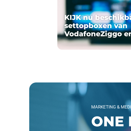
KIJK nu beschikb
settopboxen van
VodafoneZiggo e
MARKETING & MED
ONE 