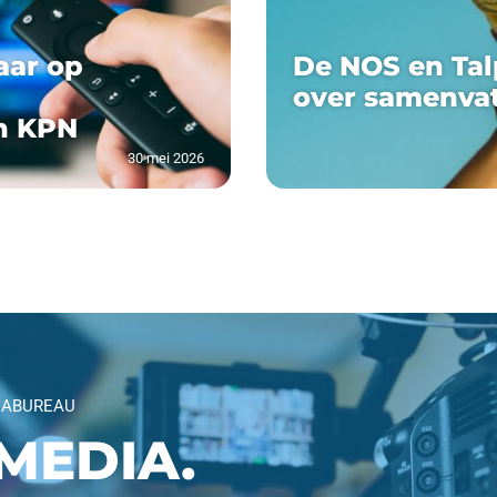
aar op
De NOS en Tal
over samenva
n KPN
30 mei 2026
IABUREAU
MEDIA.