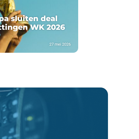
pa sluiten deal
ttingen WK 2026
27 mei 2026