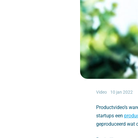
Video
10 jan 2022
Productvideo’s ware
startups een
produ
geproduceerd wat d