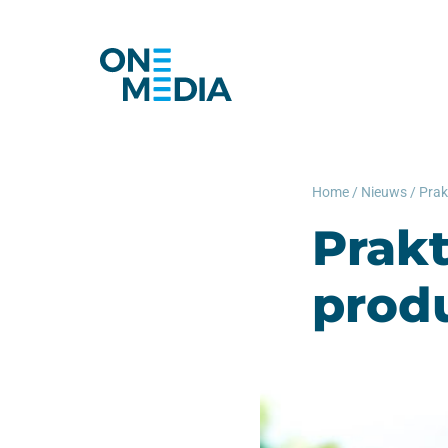
Home
/
Nieuws
/
Prak
Prakt
prod