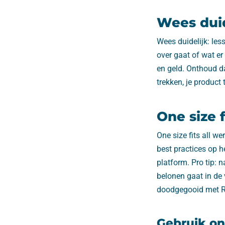
Wees duid
Wees duidelijk: less
over gaat of wat er
en geld. Onthoud d
trekken, je product 
One size f
One size fits all w
best practices op h
platform. Pro tip: 
belonen gaat in de
doodgegooid met Ree
Gebruik on