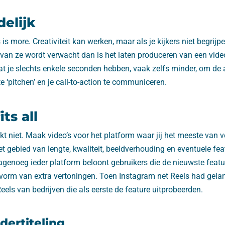
elijk
 is more. Creativiteit kan werken, maar als je kijkers niet begrij
 van ze wordt verwacht dan is het laten produceren van een vide
at je slechts enkele seconden hebben, vaak zelfs minder, om de
te ‘pitchen’ en je call-to-action te communiceren.
its all
erkt niet. Maak video’s voor het platform waar jij het meeste van 
et gebied van lengte, kwaliteit, beeldverhouding en eventuele fea
nagenoeg ieder platform beloont gebruikers die de nieuwste featu
 vorm van extra vertoningen. Toen Instagram net Reels had gela
ls van bedrijven die als eerste de feature uitprobeerden.
dertiteling