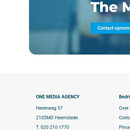
The M
Contact opnem
ONE MEDIA AGENCY
Bedri
Herenweg 57
Over
2105MD Heemstede
Cont
T.
020 210 1770
Priva