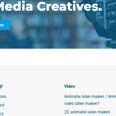
edia Creatives.
en
jf
Video
 ons
Animatie laten maken / Ani
video laten maken?
act
2D animatie laten maken
cy