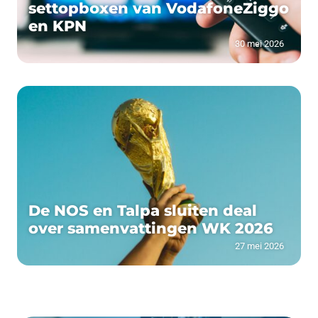
settopboxen van VodafoneZiggo
en KPN
30 mei 2026
De NOS en Talpa sluiten deal
over samenvattingen WK 2026
27 mei 2026