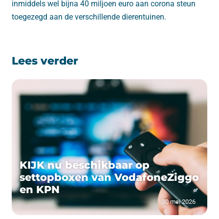
inmiddels wel bijna 40 miljoen euro aan corona steun
toegezegd aan de verschillende dierentuinen.
Lees verder
KIJK nu beschikbaar op
settopboxen van VodafoneZiggo
en KPN
30 mei 2026