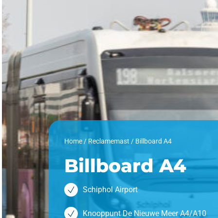
Home
/
Reclamemast
/
Billboard A4
Billboard A4
Schiphol Airport
Knooppunt De Nieuwe Meer A4/A10