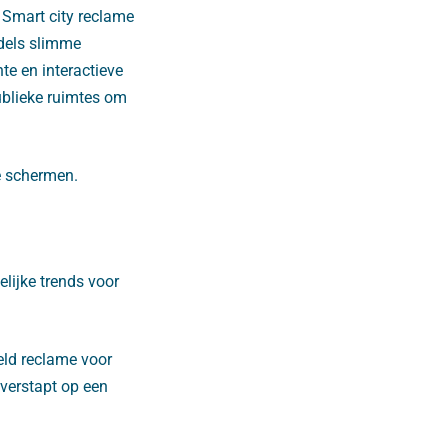
 Smart city reclame
dels slimme
te en interactieve
ublieke ruimtes om
e schermen.
lijke trends voor
eld reclame voor
overstapt op een