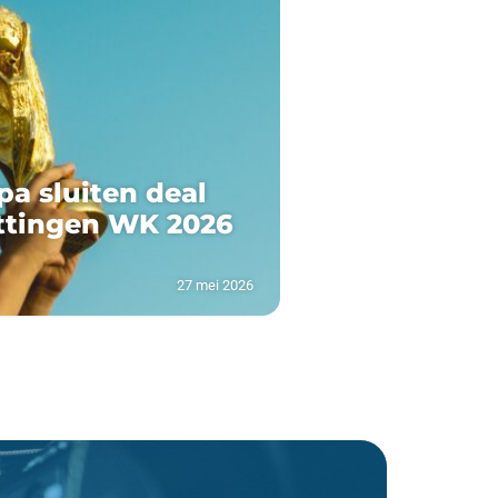
pa sluiten deal
ttingen WK 2026
27 mei 2026