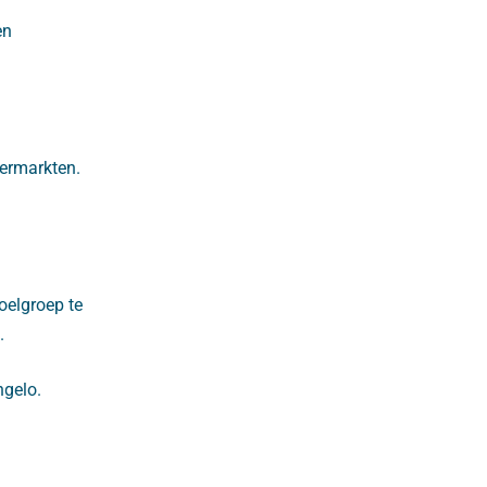
en
permarkten.
oelgroep te
.
ngelo.