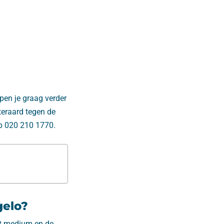
pen je graag verder
iteraard tegen de
op 020 210 1770.
gelo?
het medium en de