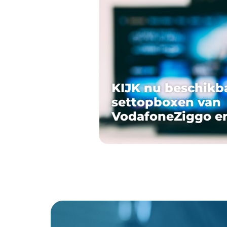
KIJK nu beschikb
settopboxen van
VodafoneZiggo e