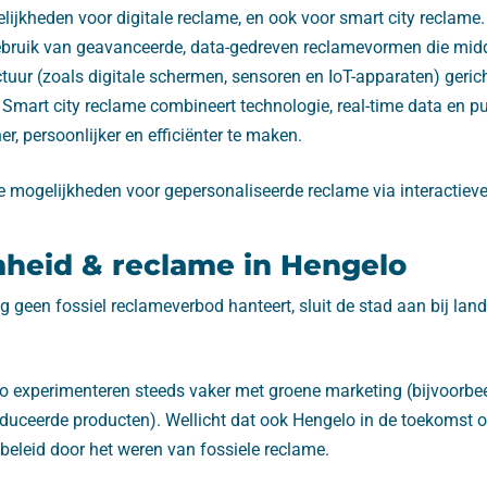
ijkheden voor digitale reclame, en ook voor smart city reclame.
gebruik van geavanceerde, data-gedreven reclamevormen die mid
uctuur (zoals digitale schermen, sensoren en IoT-apparaten) gerich
 Smart city reclame combineert technologie, real-time data en p
, persoonlijker en efficiënter te maken.
ie mogelijkheden voor gepersonaliseerde reclame via interactiev
heid & reclame in Hengelo
geen fossiel reclameverbod hanteert, sluit de stad aan bij lande
lo experimenteren steeds vaker met groene marketing (bijvoorbe
oduceerde producten). Wellicht dat ook Hengelo in de toekomst 
eleid door het weren van fossiele reclame.