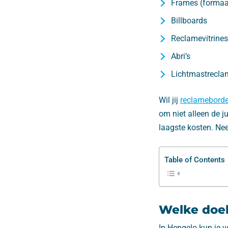
Frames (formaa
Billboards
Reclamevitrines
Abri’s
Lichtmastrecla
Wil jij
reclamebord
om niet alleen de j
laagste kosten. Ne
Table of Contents
Welke doel
In Hengelo kun je v