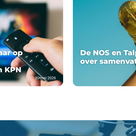
aar op
De NOS en Tal
over samenva
n KPN
30 mei 2026