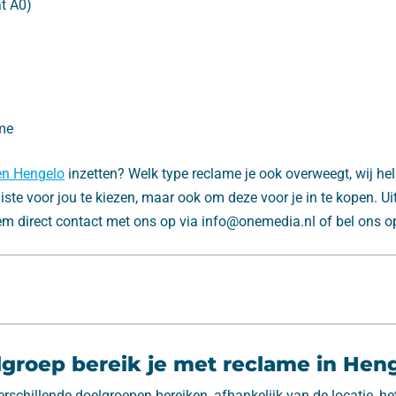
t A0)
me
en Hengelo
inzetten? Welk type reclame je ook overweegt, wij hel
uiste voor jou te kiezen, maar ook om deze voor je in te kopen. U
em direct contact met ons op via info@onemedia.nl of bel ons 
groep bereik je met reclame in Hen
erschillende doelgroepen bereiken, afhankelijk van de locatie, 