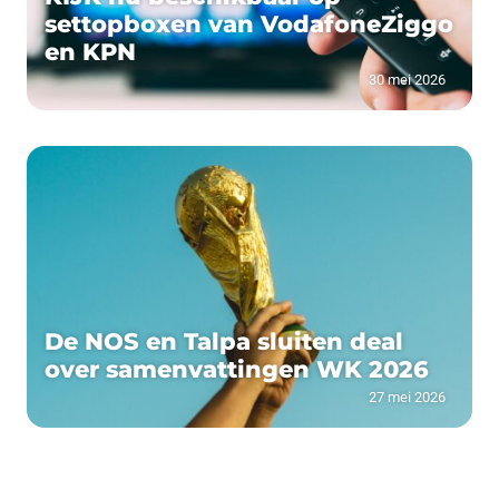
settopboxen van VodafoneZiggo
en KPN
30 mei 2026
De NOS en Talpa sluiten deal
over samenvattingen WK 2026
27 mei 2026