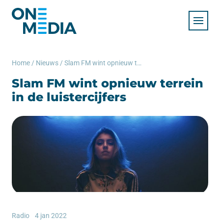
Home
/
Nieuws
/
Slam FM wint opnieuw terrein in de luistercijfers
Slam FM wint opnieuw terrein
in de luistercijfers
Radio
4 jan 2022