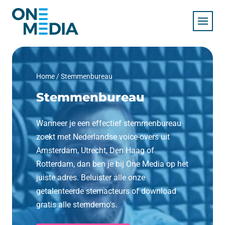
Home
/
Stemmenbureau
Stemmenbureau
Wanneer je een effectief stemmenbureau
zoekt met
Nederlandse voice-overs
uit
Amsterdam, Utrecht, Den Haag of
Rotterdam, dan ben je bij One Media op het
juiste adres. Beluister alle onze
getalenteerde stemacteurs of download
gratis alle stemdemo's.