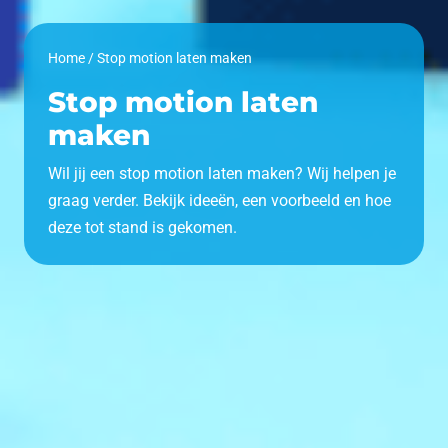
Home
/
Stop motion laten maken
Stop motion laten
maken
Wil jij een stop motion laten maken? Wij helpen je
graag verder. Bekijk ideeën, een voorbeeld en hoe
deze tot stand is gekomen.