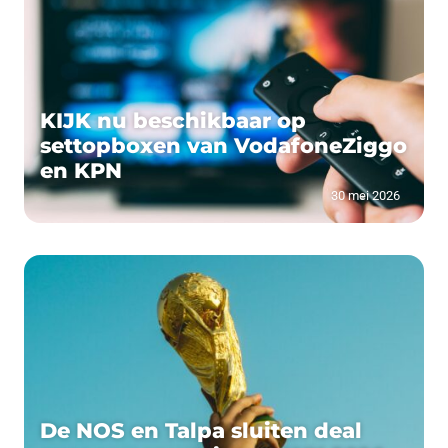
KIJK nu beschikbaar op
settopboxen van VodafoneZiggo
en KPN
30 mei 2026
De NOS en Talpa sluiten deal