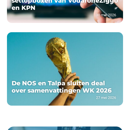
settopboxen van VodafoneZiggo
en KPN
30 mei 2026
De NOS en Talpa sluiten deal
over samenvattingen WK 2026
27 mei 2026