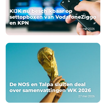
KIJK nu beschikbaar op
settopboxen van VodafoneZiggo
en KPN
30 mei 2026
De NOS en Talpa sluiten deal
over samenvattingen WK 2026
27 mei 2026