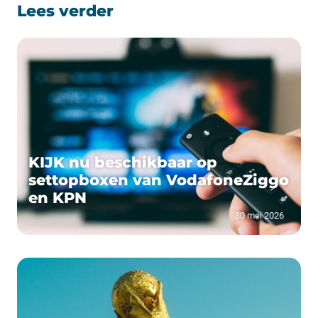
Lees verder
KIJK nu beschikbaar op
settopboxen van VodafoneZiggo
en KPN
30 mei 2026