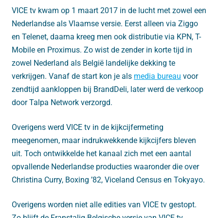
VICE tv kwam op 1 maart 2017 in de lucht met zowel een
Nederlandse als Vlaamse versie. Eerst alleen via Ziggo
en Telenet, daarna kreeg men ook distributie via KPN, T-
Mobile en Proximus. Zo wist de zender in korte tijd in
zowel Nederland als België landelijke dekking te
verkrijgen. Vanaf de start kon je als
media bureau
voor
zendtijd aankloppen bij BrandDeli, later werd de verkoop
door Talpa Network verzorgd.
Overigens werd VICE tv in de kijkcijfermeting
meegenomen, maar indrukwekkende kijkcijfers bleven
uit. Toch ontwikkelde het kanaal zich met een aantal
opvallende Nederlandse producties waaronder die over
Christina Curry, Boxing ’82, Viceland Census en Tokyayo.
Overigens worden niet alle edities van VICE tv gestopt.
Zo blijft de Franstalig-Belgische versie van VICE tv