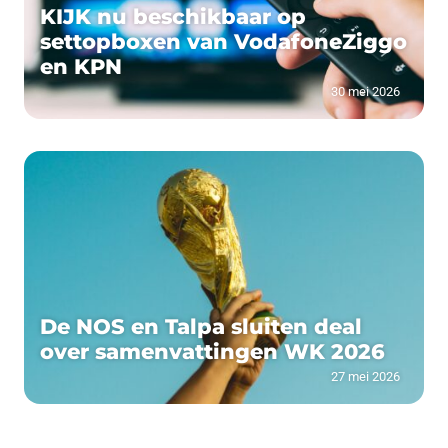
KIJK nu beschikbaar op
settopboxen van VodafoneZiggo
en KPN
30 mei 2026
De NOS en Talpa sluiten deal
over samenvattingen WK 2026
27 mei 2026