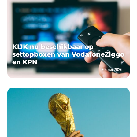
KIJK nu beschikbaar op
settopboxen van VodafoneZiggo
en KPN
30 mei 2026