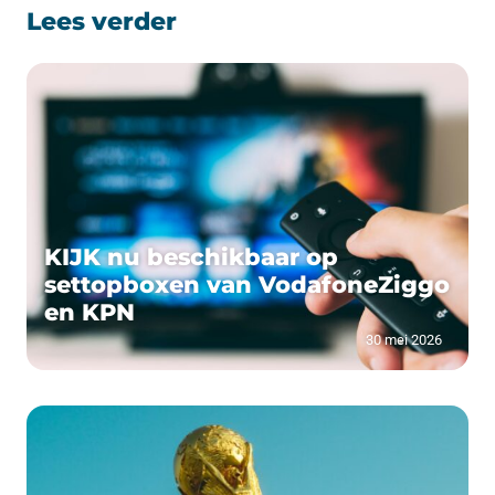
Lees verder
KIJK nu beschikbaar op
settopboxen van VodafoneZiggo
en KPN
30 mei 2026