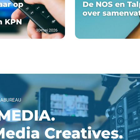
aar op
De NOS en Tal
over samenva
n KPN
30 mei 2026
IABUREAU
MEDIA.
edia Creatives.