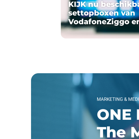
KIJK nu beschikb
settopboxen van
VodafoneZiggo e
MARKETING & MED
ONE 
The M