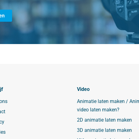
en
jf
Video
 ons
Animatie laten maken / Ani
video laten maken?
act
2D animatie laten maken
cy
3D animatie laten maken
ies