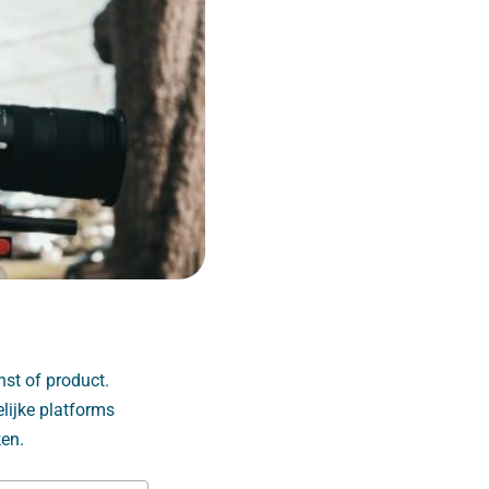
nst of product.
elijke platforms
ken.