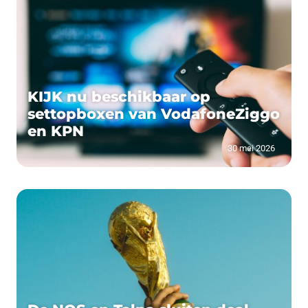
KIJK nu beschikbaar op
settopboxen van VodafoneZiggo
en KPN
30 mei 2026