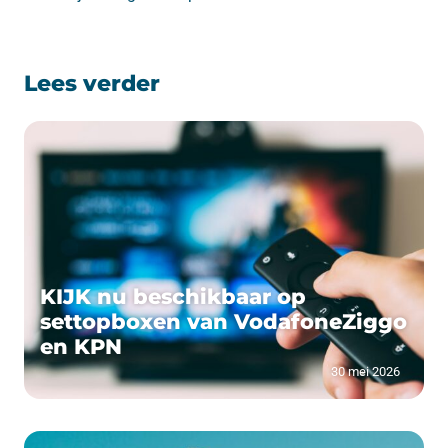
Lees verder
KIJK nu beschikbaar op
settopboxen van VodafoneZiggo
en KPN
30 mei 2026