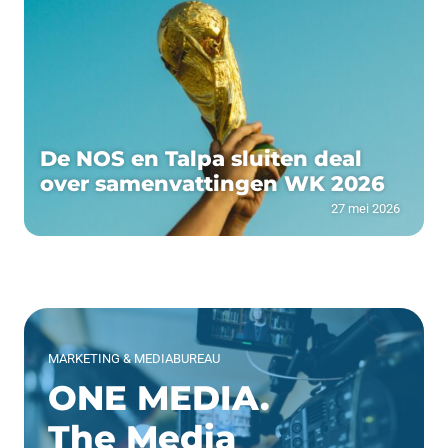
De NOS en Talpa sluiten deal
over samenvattingen WK 2026
27 mei 2026
MARKETING & MEDIABUREAU
ONE MEDIA.
The Media