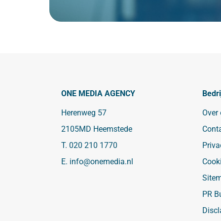
ONE MEDIA AGENCY
Bedri
Herenweg 57
Over
2105MD Heemstede
Cont
T.
020 210 1770
Priva
E.
info@onemedia.nl
Cook
Site
PR B
Discl