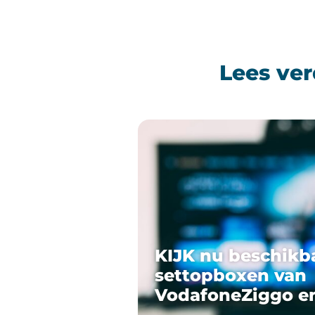
Lees ver
KIJK nu beschikb
settopboxen van
VodafoneZiggo e