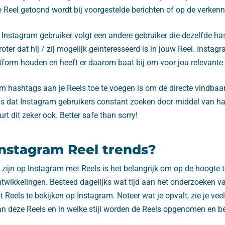
e Reel getoond wordt bij voorgestelde berichten of op de verken
 Instagram gebruiker volgt een andere gebruiker die dezelfde ha
groter dat hij / zij mogelijk geïnteresseerd is in jouw Reel. Instag
tform houden en heeft er daarom baat bij om voor jou relevante 
 hashtags aan je Reels toe te voegen is om de directe vindbaar
 is dat Instagram gebruikers constant zoeken door middel van h
rt dit zeker ook. Better safe than sorry!
Instagram Reel trends?
l zijn op Instagram met Reels is het belangrijk om op de hoogte t
ntwikkelingen. Besteed dagelijks wat tijd aan het onderzoeken van
Reels te bekijken op Instagram. Noteer wat je opvalt, zie je veel
an deze Reels en in welke stijl worden de Reels opgenomen en b