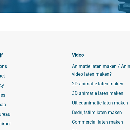
jf
Video
 ons
Animatie laten maken / Ani
video laten maken?
act
2D animatie laten maken
cy
3D animatie laten maken
ies
Uitleganimatie laten maken
map
Bedrijfsfilm laten maken
ureau
Commercial laten maken
aimer