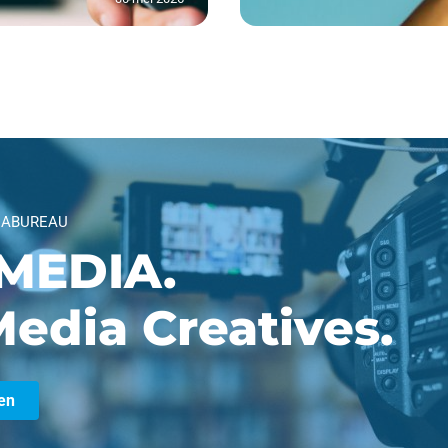
IABUREAU
MEDIA.
edia Creatives.
en