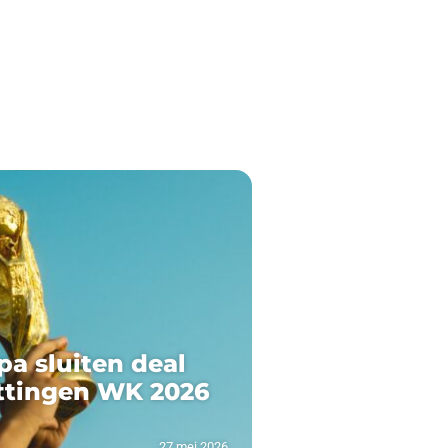
pa sluiten deal
ttingen WK 2026
27 mei 2026