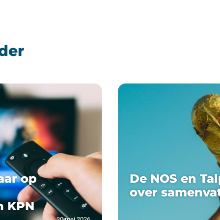
der
aar op
De NOS en Tal
over samenva
n KPN
30 mei 2026