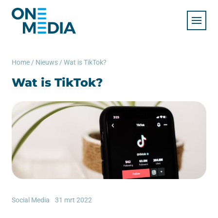
Home
/
Nieuws
/
Wat is TikTok?
Wat is TikTok?
Social Media
31 mrt 2022