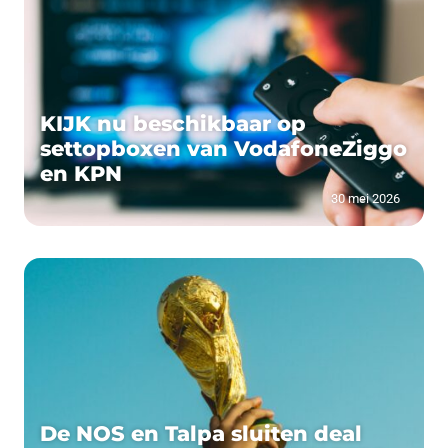
KIJK nu beschikbaar op
settopboxen van VodafoneZiggo
en KPN
30 mei 2026
De NOS en Talpa sluiten deal