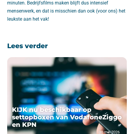
minuten. Bedrijfsfilms maken blijft dus intensief
mensenwerk, en dat is misschien dan ook (voor ons) het
leukste aan het vak!
Lees verder
KIJK nu beschikbaar op
settopboxen van VodafoneZiggo
en KPN
30 mei 2026