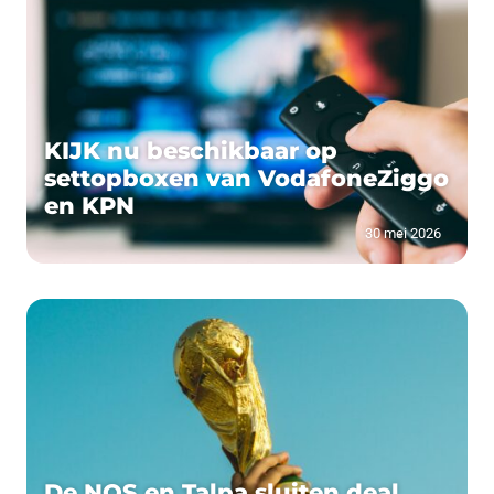
KIJK nu beschikbaar op
settopboxen van VodafoneZiggo
en KPN
30 mei 2026
De NOS en Talpa sluiten deal