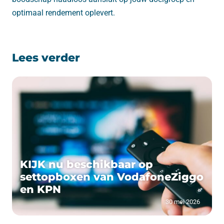
optimaal rendement oplevert.
Lees verder
KIJK nu beschikbaar op
settopboxen van VodafoneZiggo
en KPN
30 mei 2026