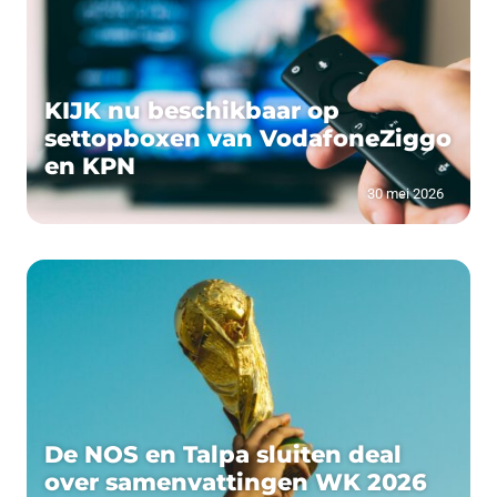
KIJK nu beschikbaar op
settopboxen van VodafoneZiggo
en KPN
30 mei 2026
De NOS en Talpa sluiten deal
over samenvattingen WK 2026