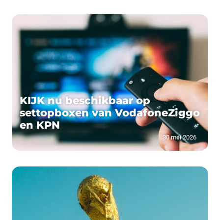
KIJK nu beschikbaar op
settopboxen van VodafoneZiggo
en KPN
30 mei 2026