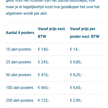
geldt voor het inzetten van het aantal bushokjes, hoe
meer je er tegelijkertijd inzet hoe goedkoper het over het
algemeen wordt per abri.
Vanaf prijs excl.
Vanaf prijs per
Aantal # posters
BTW
poster excl. BTW
10 abri posters
€ 140,-
€ 14,-
25 abri posters
€ 245,-
€ 9,80,-
50 abri posters
€ 410,-
€ 8,20,-
100 abri posters
€ 660,-
€ 6,60,-
250 abri posters
€ 725,-
€ 2,90,-