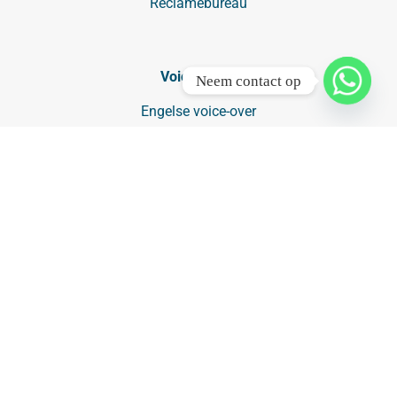
Reclamebureau
Voice-overs
Neem contact op
Engelse voice-over
Kosten radioreclame: wat kost radio reclame?
Nederlandse voice-over
Radiocommercial laten maken
Vlaamse voice-over
Voice-over tarieven
Mediabureaus
Mediabureau België
Mediabureau Den Haag