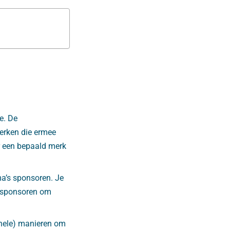
e. De
merken die ermee
r een bepaald merk
a’s sponsoren. Je
s sponsoren om
ionele) manieren om