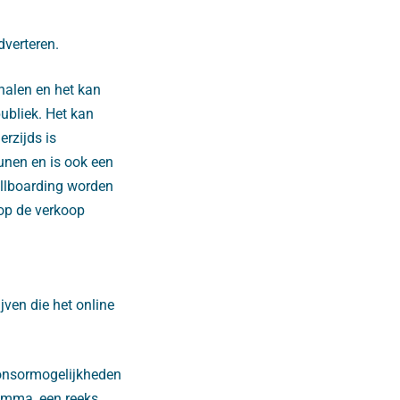
dverteren.
ehalen en het kan
ubliek. Het kan
erzijds is
nen en is ook een
illboarding worden
 op de verkoop
jven die het online
ponsormogelijkheden
ramma, een reeks