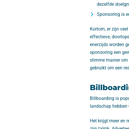
dezelfde doelgro
Sponsoring is e
Kortom, er zijn vee
effectieve, doorlop
enerzijds worden ge
sponsoring een gew
slimme manier om h
gebruikt om een re
Billboardi
Billboarding is pop
landschap hebben u
Het krijgt meer en
zijn talrijk. Adver