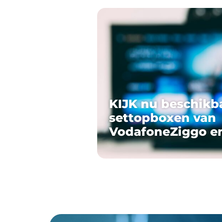
KIJK nu beschikb
settopboxen van
VodafoneZiggo e