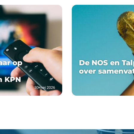
aar op
De NOS en Tal
over samenva
n KPN
30 mei 2026