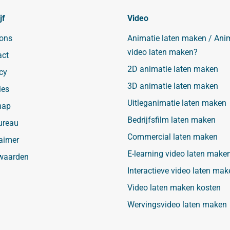
jf
Video
 ons
Animatie laten maken / Ani
video laten maken?
act
2D animatie laten maken
cy
3D animatie laten maken
ies
Uitleganimatie laten maken
map
Bedrijfsfilm laten maken
ureau
Commercial laten maken
aimer
E-learning video laten make
waarden
Interactieve video laten mak
Video laten maken kosten
Wervingsvideo laten maken