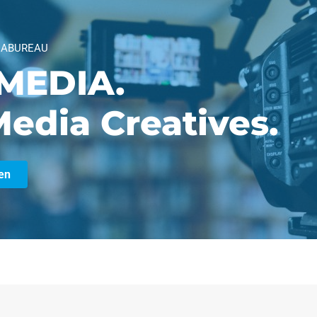
IABUREAU
MEDIA.
edia Creatives.
en