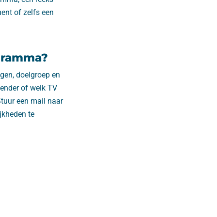
nt of zelfs een
ogramma?
ngen, doelgroep en
zender of welk TV
Stuur een mail naar
jkheden te