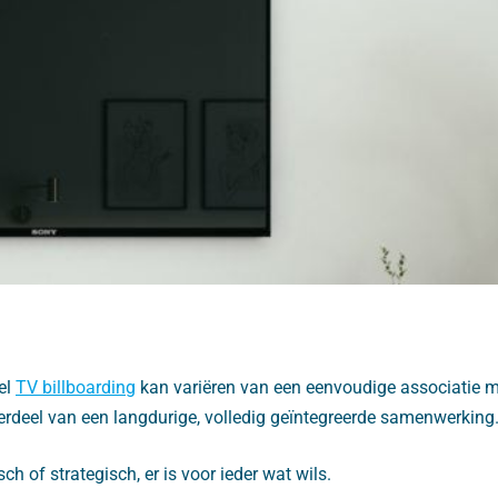
el
TV billboarding
kan variëren van een eenvoudige associatie m
deel van een langdurige, volledig geïntegreerde samenwerking
isch of strategisch, er is voor ieder wat wils.