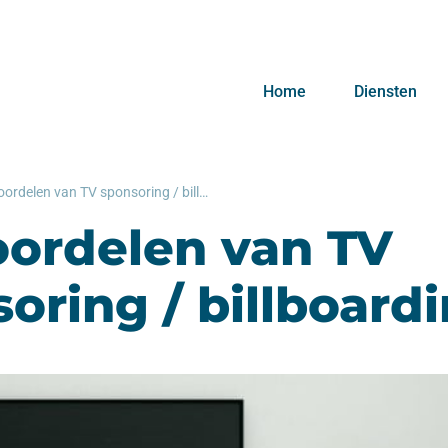
Home
Diensten
De voordelen van TV sponsoring / billboarding
oordelen van TV
oring / billboard