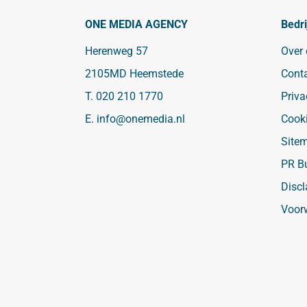
ONE MEDIA AGENCY
Bedri
Herenweg 57
Over
2105MD Heemstede
Cont
T.
020 210 1770
Priva
E.
info@onemedia.nl
Cook
Site
PR B
Discl
Voor