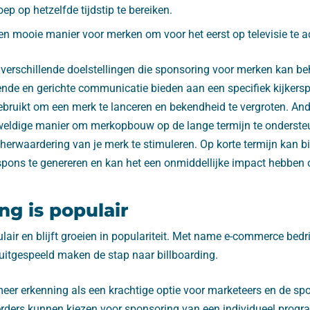
ep op hetzelfde tijdstip te bereiken.
en mooie manier voor merken om voor het eerst op televisie te a
l verschillende doelstellingen die sponsoring voor merken kan b
ende en gerichte communicatie bieden aan een specifiek kijkersp
bruikt om een ​​merk te lanceren en bekendheid te vergroten. And
eldige manier om merkopbouw op de lange termijn te ondersteu
erwaardering van je merk te stimuleren. Op korte termijn kan b
spons te genereren en kan het een onmiddellijke impact hebben
ng is populair
ulair en blijft groeien in populariteit. Met name e-commerce bedri
itgespeeld maken de stap naar billboarding.
 meer erkenning als een krachtige optie voor marketeers en de s
teerders kunnen kiezen voor sponsoring van een individueel prog