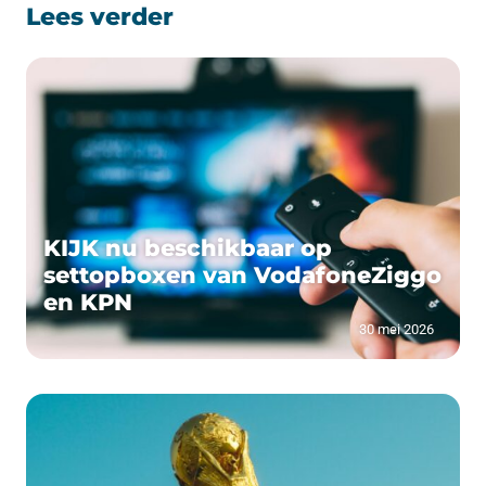
Lees verder
KIJK nu beschikbaar op
settopboxen van VodafoneZiggo
en KPN
30 mei 2026