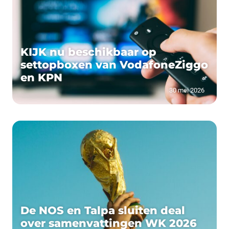
KIJK nu beschikbaar op
settopboxen van VodafoneZiggo
en KPN
30 mei 2026
De NOS en Talpa sluiten deal
over samenvattingen WK 2026