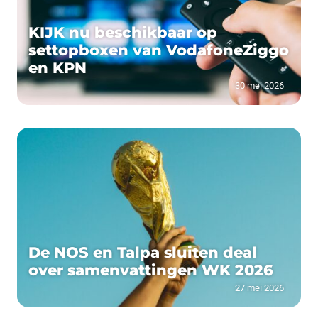
KIJK nu beschikbaar op
settopboxen van VodafoneZiggo
en KPN
30 mei 2026
De NOS en Talpa sluiten deal
over samenvattingen WK 2026
27 mei 2026