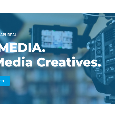
IABUREAU
MEDIA.
edia Creatives.
en