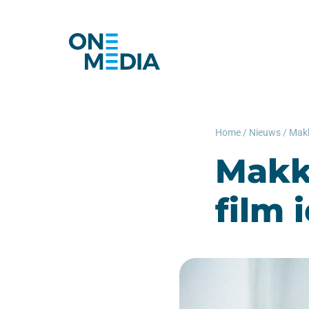
Home
/
Nieuws
/
Makk
Makke
film 