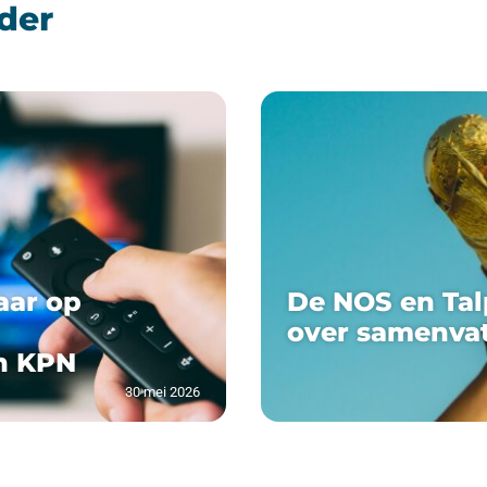
der
aar op
De NOS en Tal
over samenva
n KPN
30 mei 2026