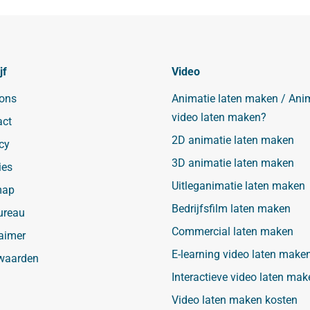
jf
Video
 ons
Animatie laten maken / Ani
video laten maken?
act
2D animatie laten maken
cy
3D animatie laten maken
ies
Uitleganimatie laten maken
map
Bedrijfsfilm laten maken
ureau
Commercial laten maken
aimer
E-learning video laten make
waarden
Interactieve video laten mak
Video laten maken kosten