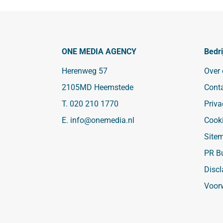
ONE MEDIA AGENCY
Bedri
Herenweg 57
Over
2105MD Heemstede
Cont
T.
020 210 1770
Priva
E.
info@onemedia.nl
Cook
Site
PR B
Discl
Voor