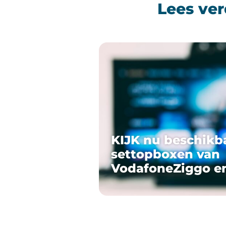
Lees ver
KIJK nu beschikb
settopboxen van
VodafoneZiggo e