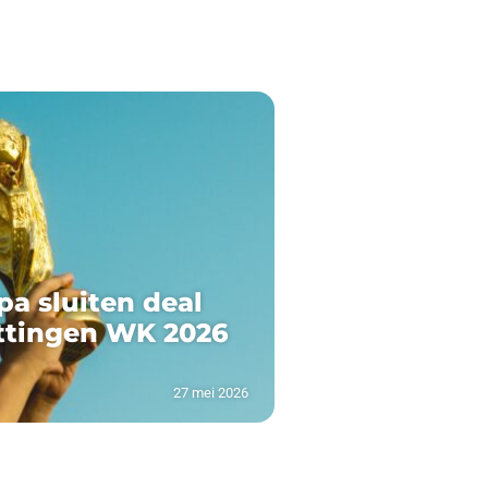
pa sluiten deal
ttingen WK 2026
27 mei 2026