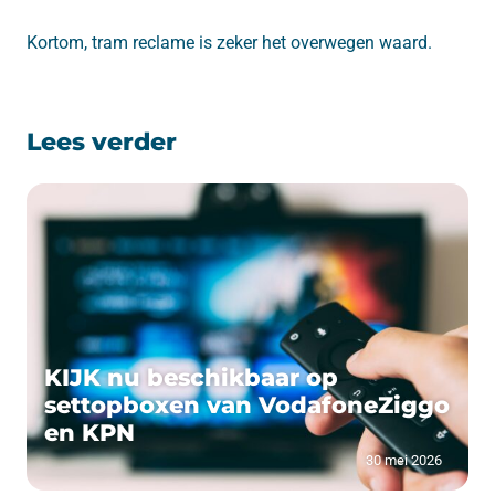
Kortom, tram reclame is zeker het overwegen waard.
Lees verder
KIJK nu beschikbaar op
settopboxen van VodafoneZiggo
en KPN
30 mei 2026