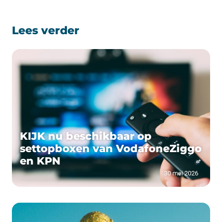
Lees verder
KIJK nu beschikbaar op
settopboxen van VodafoneZiggo
en KPN
30 mei 2026