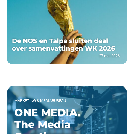
De NOS en Talpa sluiten deal
over samenvattingen WK 2026
27 mei 2026
MARKETING & MEDIABUREAU
ONE MEDIA.
The Media