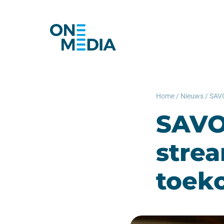
Home
/
Nieuws
/
SAVO
stre
toeko