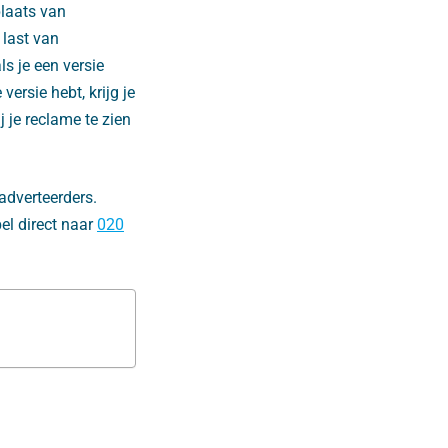
plaats van
 last van
als je een versie
ersie hebt, krijg je
j je reclame te zien
adverteerders.
l direct naar
020