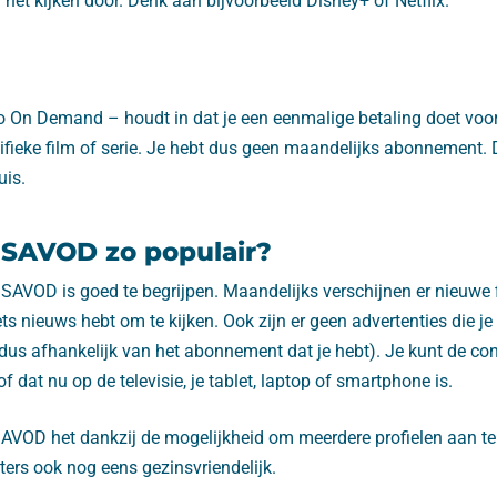
 het kijken door. Denk aan bijvoorbeeld Disney+ of Netflix.
o On Demand – houdt in dat je een eenmalige betaling doet voor
fieke film of serie. Je hebt dus geen maandelijks abonnement. 
uis.
 SAVOD zo populair?
 SAVOD is goed te begrijpen. Maandelijks verschijnen er nieuwe f
ets nieuws hebt om te kijken. Ook zijn er geen advertenties die je
 dus afhankelijk van het abonnement dat je hebt). Je kunt de co
of dat nu op de televisie, je tablet, laptop of smartphone is.
VOD het dankzij de mogelijkheid om meerdere profielen aan t
ters ook nog eens gezinsvriendelijk.