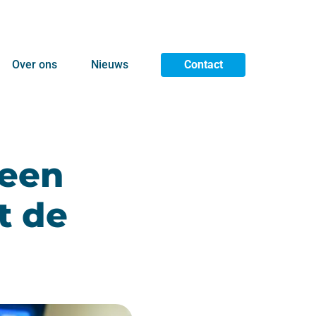
Over ons
Nieuws
Contact
 een
t de