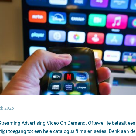
eb 2026
treaming Advertising Video On Demand. Oftewel: je betaalt een
ijgt toegang tot een hele catalogus films en series. Denk aan d