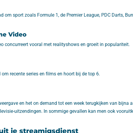
nd om sport zoals Formule 1, de Premier League, PDC Darts, Bun
me Video
concurreert vooral met realityshows en groeit in populariteit.
m recente series en films en hoort bij de top 6.
weergave en het on demand tot een week terugkijken van bijna a
levisie-uitzendingen. In sommige gevallen kan men ook vooruitk
uit je streamigsdienst