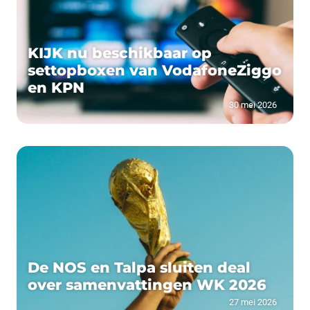
KIJK nu beschikbaar op
settopboxen van VodafoneZiggo
en KPN
30 mei 2026
De NOS en Talpa sluiten deal
over samenvattingen WK 2026
27 mei 2026