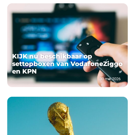
KIJK nu beschikbaar op
settopboxen van VodafoneZiggo
en KPN
30 mei 2026