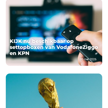
KIJK nu beschikbaar op
settopboxen van VodafoneZiggo
en KPN
30 mei 2026