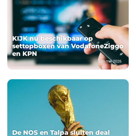
KIJK nu beschikbaar op
settopboxen van VodafoneZiggo
en KPN
30 mei 2026
De NOS en Talpa sluiten deal