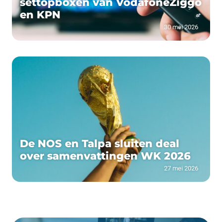
settopboxen van VodafoneZiggo
en KPN
30 mei 2026
De NOS en Talpa sluiten deal
over samenvattingen WK 2026
27 mei 2026