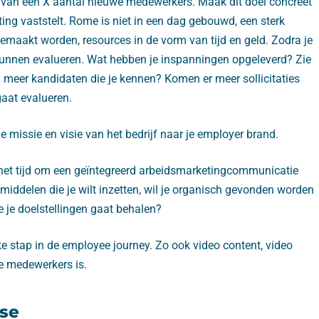
n van een X aantal nieuwe medewerkers. Maak dit doel concreet
ing vaststelt. Rome is niet in een dag gebouwd, een sterk
 gemaakt worden, resources in de vorm van tijd en geld. Zodra je
 kunnen evalueren. Wat hebben je inspanningen opgeleverd? Zie
ld meer kandidaten die je kennen? Komen er meer sollicitaties
aat evalueren.
e missie en visie van het bedrijf naar je employer brand.
 is het tijd om een geïntegreerd arbeidsmarketingcommunicatie
 middelen die je wilt inzetten, wil je organisch gevonden worden
je je doelstellingen gaat behalen?
ke stap in de employee journey. Zo ook video content, video
we medewerkers is.
ase