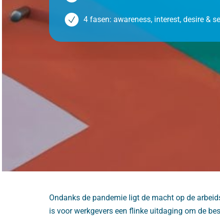
4 fasen: awareness, interest, desire & se
Ondanks de pandemie ligt de macht op de arbeidsmar
is voor werkgevers een flinke uitdaging om de be