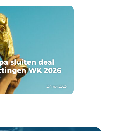
pa sluiten deal
ttingen WK 2026
27 mei 2026