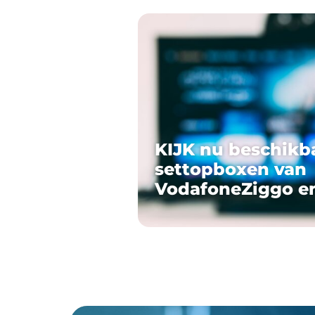
KIJK nu beschikb
settopboxen van
VodafoneZiggo e