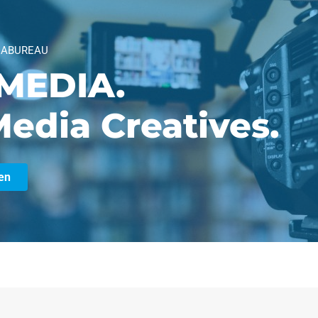
IABUREAU
MEDIA.
edia Creatives.
en