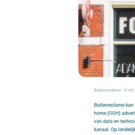
Buitenreclame
4 mrt
Buitenreclame kan i
home (OOH) adverti
van data en technol
kanaal. Op landelij