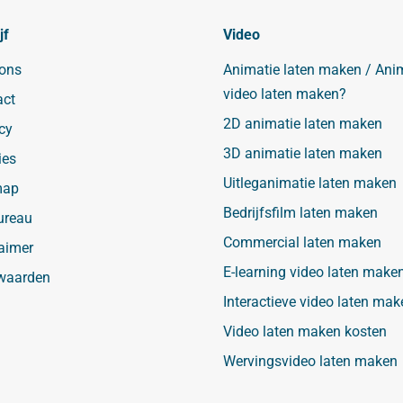
jf
Video
 ons
Animatie laten maken / Ani
video laten maken?
act
2D animatie laten maken
cy
3D animatie laten maken
ies
Uitleganimatie laten maken
map
Bedrijfsfilm laten maken
ureau
Commercial laten maken
aimer
E-learning video laten make
waarden
Interactieve video laten mak
Video laten maken kosten
Wervingsvideo laten maken