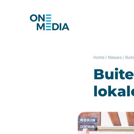
Home
/
Nieuws
/
Buit
loka