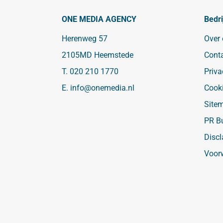
ONE MEDIA AGENCY
Bedri
Herenweg 57
Over
2105MD Heemstede
Cont
T.
020 210 1770
Priva
E.
info@onemedia.nl
Cook
Site
PR B
Discl
Voor