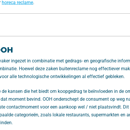
r
horeca reclame
.
OOH
vaker ingezet in combinatie met gedrags- en geografische infor
ombinatie. Hoewel deze zaken buitenreclame nog effectiever mak
oor alle technologische ontwikkelingen al effectief gebleken.
de kansen die het biedt om koopgedrag te beïnvloeden in de o
 dat moment bevind. OOH onderschept de consument op weg na
atste contactmoment voor een aankoop wel / niet plaatsvindt. D
paalde categorieën, zoals lokale restaurants, supermarkten en a
vinden.