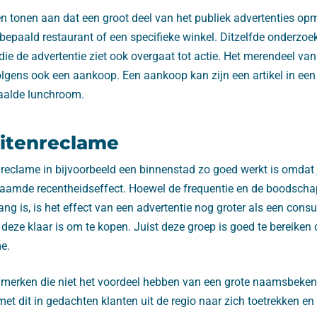
 tonen aan dat een groot deel van het publiek advertenties opm
 bepaald restaurant of een specifieke winkel. Ditzelfde onderzoek
e de advertentie ziet ook overgaat tot actie. Het merendeel van
olgens ook een aankoop. Een aankoop kan zijn een artikel in een
paalde lunchroom.
uitenreclame
nreclame in bijvoorbeeld een binnenstad zo goed werkt is omdat 
aamde recentheidseffect. Hoewel de frequentie en de boodscha
ang is, is het effect van een advertentie nog groter als een cons
eze klaar is om te kopen. Juist deze groep is goed te bereiken
e.
e merken die niet het voordeel hebben van een grote naamsbeke
t dit in gedachten klanten uit de regio naar zich toetrekken en