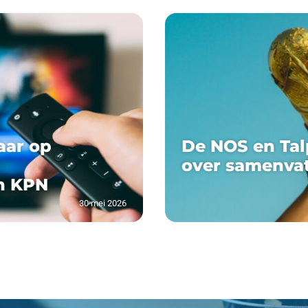
aar op
De NOS en Tal
over samenva
n KPN
30 mei 2026