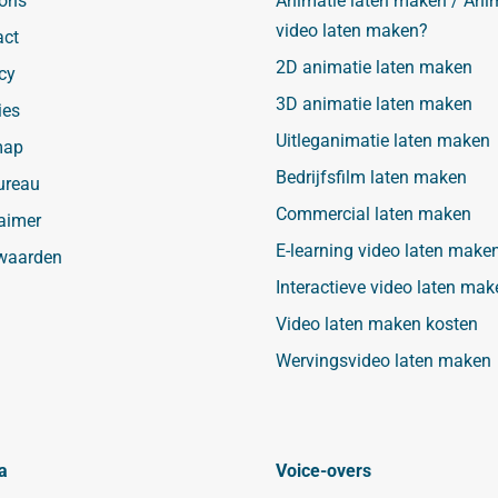
 ons
Animatie laten maken / Ani
video laten maken?
act
2D animatie laten maken
cy
3D animatie laten maken
ies
Uitleganimatie laten maken
map
Bedrijfsfilm laten maken
ureau
Commercial laten maken
aimer
E-learning video laten make
waarden
Interactieve video laten mak
Video laten maken kosten
Wervingsvideo laten maken
a
Voice-overs