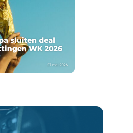
pa sluiten deal
ttingen WK 2026
27 mei 2026