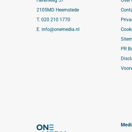
Herenweg 57
Over
2105MD Heemstede
Cont
T.
020 210 1770
Priva
E.
info@onemedia.nl
Cook
Site
PR B
Discl
Voor
Medi