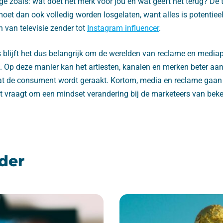
ge zoals: wat doet het merk voor jou en wat geeft het terug? De t
oet dan ook volledig worden losgelaten, want alles is potentiee
 van televisie zender tot
Instagram influencer
.
blijft het dus belangrijk om de werelden van reclame en mediap
n. Op deze manier kan het artiesten, kanalen en merken beter aa
dat de consument wordt geraakt. Kortom, media en reclame gaa
t vraagt om een mindset verandering bij de marketeers van bek
der