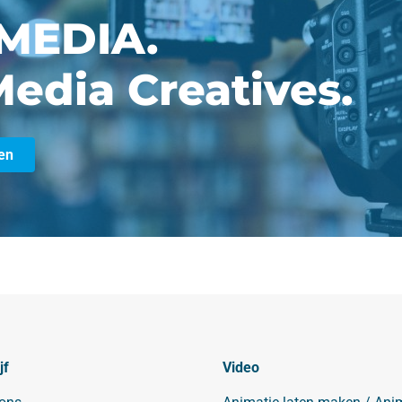
MEDIA.
edia Creatives.
en
jf
Video