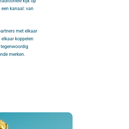
raditionele kijk op
l een kanaal: van
artners met elkaar
n elkaar koppelen
n tegenwoordig
ende merken.