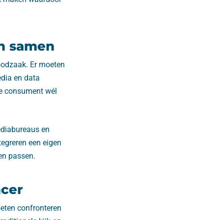
en samen
oodzaak. Er moeten
dia en data
de consument wél
mediabureaus en
tegreren een eigen
en passen.
ncer
eten confronteren