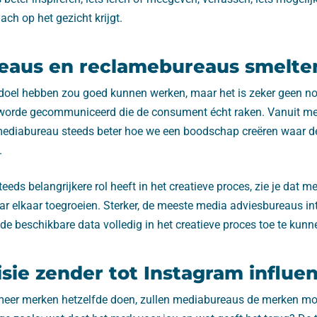
ch op het gezicht krijgt.
eaus en reclamebureaus smelt
oel hebben zou goed kunnen werken, maar het is zeker geen n
worde gecommuniceerd die de consument écht raken. Vanuit me
 mediabureau steeds beter hoe we een boodschap creëren waar 
.
eeds belangrijkere rol heeft in het creatieve proces, zie je dat 
r elkaar toegroeien. Sterker, de meeste media adviesbureaus in
e beschikbare data volledig in het creatieve proces toe te kunn
isie zender tot Instagram influe
eer merken hetzelfde doen, zullen mediabureaus de merken mo