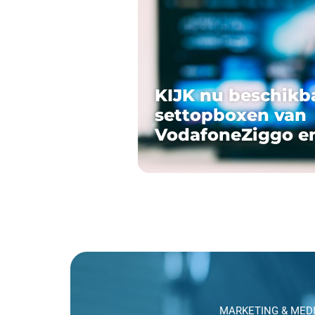
KIJK nu beschikb
settopboxen van
VodafoneZiggo e
MARKETING & MED