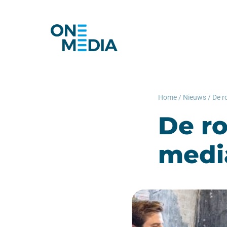
Home
/
Nieuws
/
De r
De ro
medi