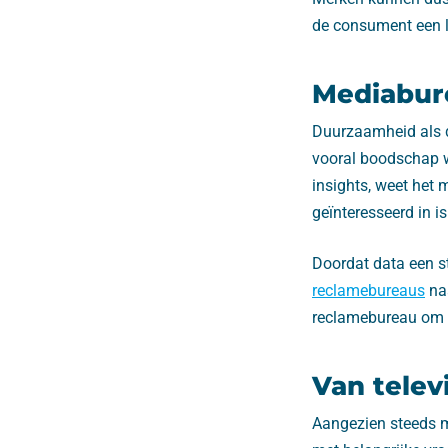
de consument een la
Mediabur
Duurzaamheid als d
vooral boodschap 
insights, weet het
geïnteresseerd in is
Doordat data een st
reclamebureaus
naa
reclamebureau om d
Van telev
Aangezien steeds m