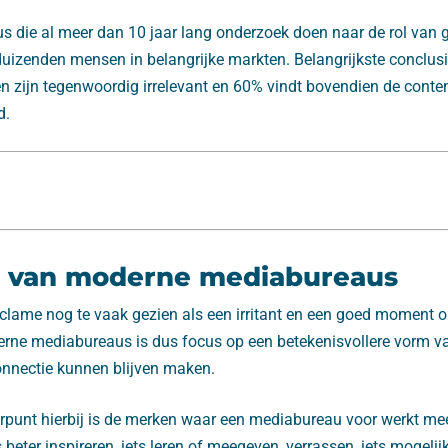
s die al meer dan 10 jaar lang onderzoek doen naar de rol van g
uizenden mensen in belangrijke markten. Belangrijkste conclus
n zijn tegenwoordig irrelevant en 60% vindt bovendien de cont
d.
g van moderne mediabureaus
clame nog te vaak gezien als een irritant en een goed moment 
rne mediabureaus is dus focus op een betekenisvollere vorm 
nnectie kunnen blijven maken.
rpunt hierbij is de merken waar een mediabureau voor werkt meer
beter inspireren, iets leren of meegeven, verrassen, iets mogel