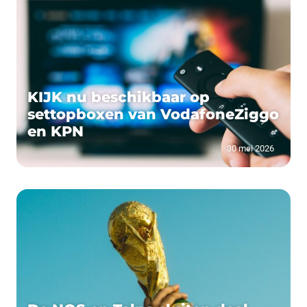
KIJK nu beschikbaar op
settopboxen van VodafoneZiggo
en KPN
30 mei 2026